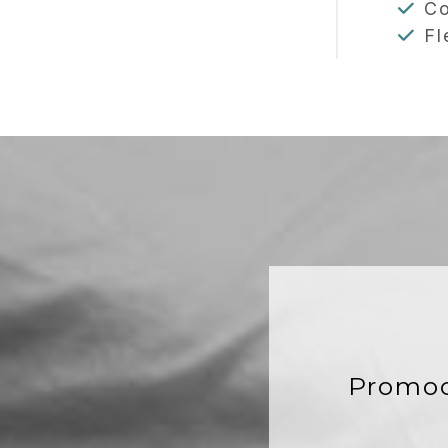
Co
Fle
Promoc