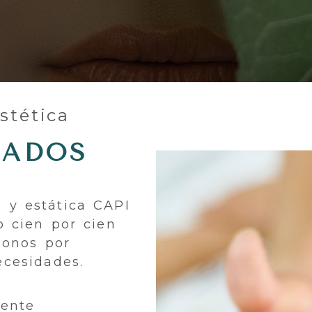
ética en A Coruña
stética
ZADOS
 y estática CAPI
o cien por cien
donos por
ecesidades.
mente