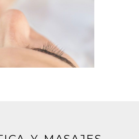
s
TICA Y MASAJES