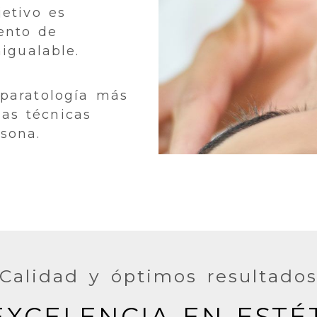
jetivo es
ento de
nigualable.
aparatología más
as técnicas
sona.
Calidad y óptimos resultado
XCELENCIA EN ESTÉ