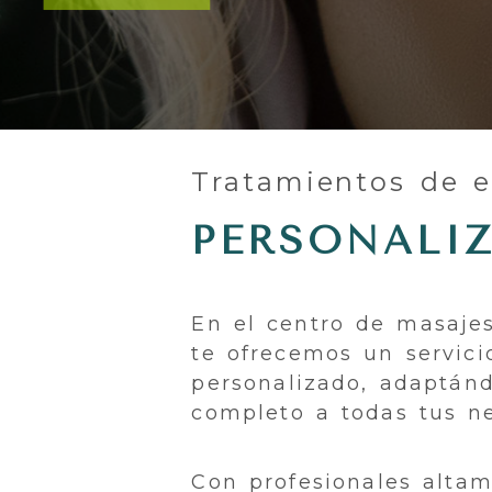
Centro de est
Tratamientos de e
PERSONALI
En el centro de masajes
te ofrecemos un servici
personalizado, adaptán
completo a todas tus n
Con profesionales alta